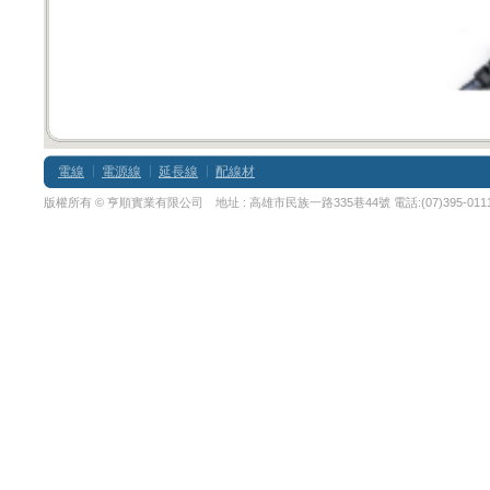
電線
電源線
延長線
配線材
版權所有 © 亨順實業有限公司 地址 :
高雄市民族一路335巷44號
電話:(07)395-01